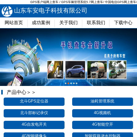
GPS客户端网上查车
/
GPS车辆管理系统5.7网上查车
/
中国电信GPS网上查车
/
山东车安电子科技有限公司
网站首页
成功案例
关于我们
联系我们
下载中心
产品中心＞＞
北斗GPS定位器
油耗管理系统
北斗部标记录仪
4G视频机
4G自发电开关
4G智能空开
4G智能摄像头
智能双路浇水控制器