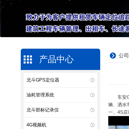
公司
产品中心
北斗GPS定位器
油耗管理系统
车安GP
辆、洒水
北斗部标记录仪
一、4S
4G视频机